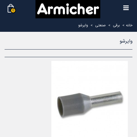
0
خانه
>
برقی
>
صنعتی
>
وایرشو
وایرشو