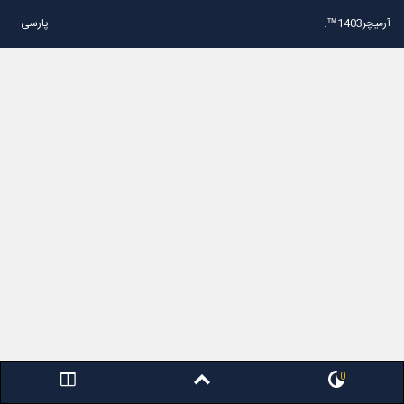
آرمیچر1403™.
پارسی
0