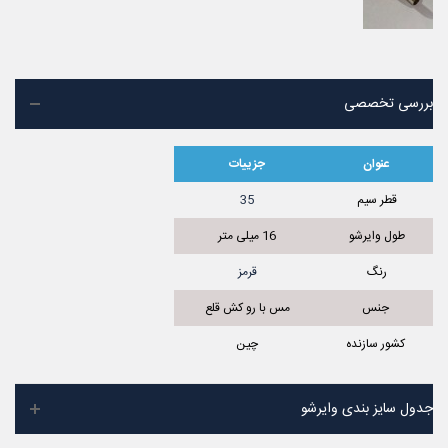
بررسی تخصصی
عنوان
جزییات
قطر سیم
35
طول وایرشو
16 میلی متر
رنگ
قرمز
جنس
مس با رو کش قلع
کشور سازنده
چین
جدول سایز بندی وایرشو