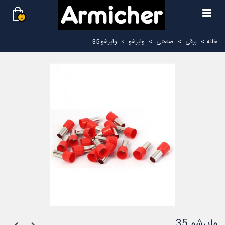
0
خانه
>
برقی
>
صنعتی
>
وایرشو
>
وایرشو 35
وایرشو 35