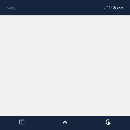
آرمیچر1403™.
پارسی
0