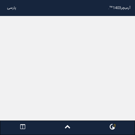
آرمیچر1403™.
پارسی
0