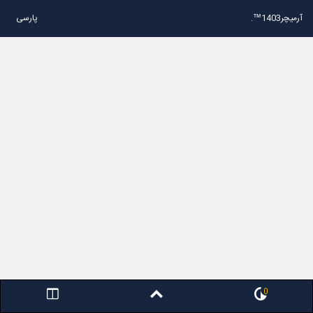
آرمیچر1403™.
پارسی
0