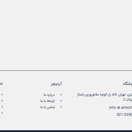
شگاه
آرمیچر
خد
زی: تهران, لاله زار کوچه ملانوروزی پاساژ
درباره ما
اک 7
ارتباط با ما
تماس با ما