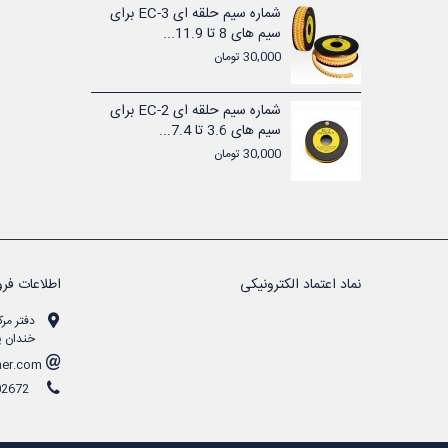
بست کمربندی پلاستیکی سفید 15
شماره سیم حلقه ای EC-3 برای
...
سیم های 8 تا 11.9...
30,000 تومان
بست کمربندی پلاستیکی سفید 14
شماره سیم حلقه ای EC-2 برای
...
سیم های 3.6 تا 7.4...
30,000 تومان
نماد اعتماد الکترونیکی
اطلاعات فرو
دفتر مرک
خندان پل
info at armicher.com
021-33902672