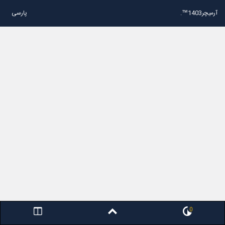
آرمیچر1403™.
پارسی
0