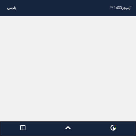
آرمیچر1403™.
پارسی
0