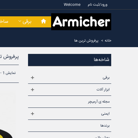
ورود/ثبت نام
Welcome
برقی
ساخت
خانه
>
پرفروش ترین‌ ها
پرفروش تر
شاخه‌ها
نمایش 1 - 9 از 9 آیتم
برقی
ابزار آلات
مجله ی آرمیچر
ایمنی
برندها
پوش باتن