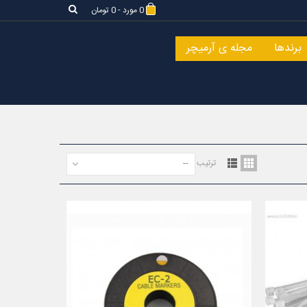
0
مورد
-
0 تومان
برندها
مجله ی آرمیچر
ترتیب
--