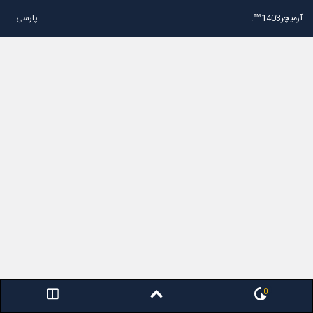
آرمیچر1403™.
پارسی
0