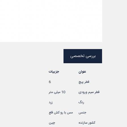
بررسی تخصصی
عنوان
جزییات
قطر پیچ
6
قطر سیم ورودی
10 میلی متر
رنگ
زرد
جنس
مس با رو کش قلع
کشور سازنده
چین